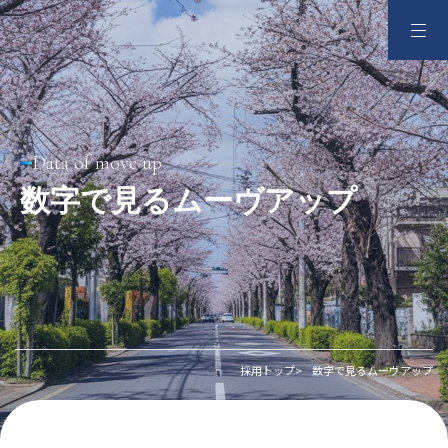
会社を知る
Data of move up
数字で見るムーヴアップ
仕事を知る
社員を知る
数字で見る
採用トップ
数字で見るムーヴアップ