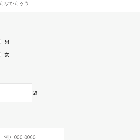
男
女
歳